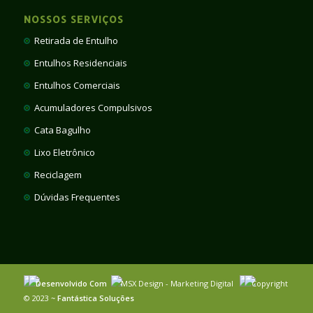
NOSSOS SERVIÇOS
Retirada de Entulho
Entulhos Residenciais
Entulhos Comerciais
Acumuladores Compulsivos
Cata Bagulho
Lixo Eletrônico
Reciclagem
Dúvidas Frequentes
Desenvolvido Com
MSX Design - Marketing Digital
Copyright
© 2023 ~
Fantástica Soluções