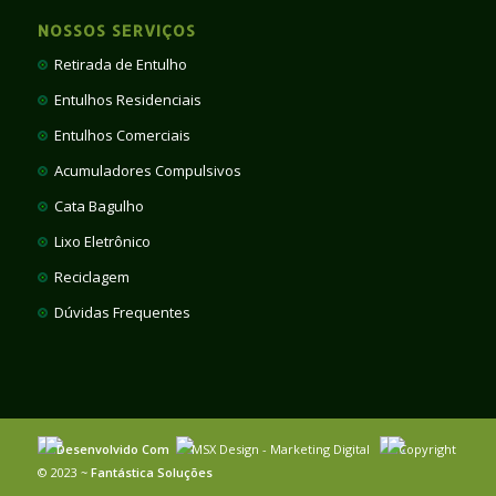
NOSSOS SERVIÇOS
Retirada de Entulho
Entulhos Residenciais
Entulhos Comerciais
Acumuladores Compulsivos
Cata Bagulho
Lixo Eletrônico
Reciclagem
Dúvidas Frequentes
Desenvolvido Com
MSX Design - Marketing Digital
Copyright
© 2023 ~
Fantástica Soluções