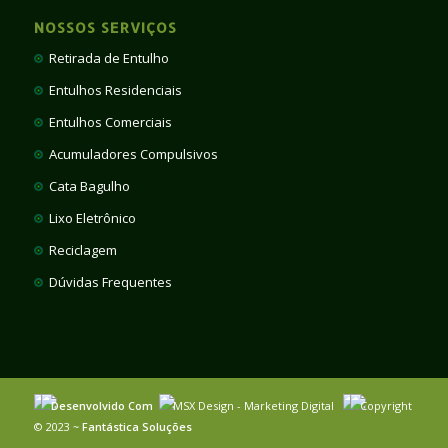
NOSSOS SERVIÇOS
Retirada de Entulho
Entulhos Residenciais
Entulhos Comerciais
Acumuladores Compulsivos
Cata Bagulho
Lixo Eletrônico
Reciclagem
Dúvidas Frequentes
Desenvolvido Com
MSX Design - Marketing Digital
Copyright
© 2023 ~
Fantástica Soluções