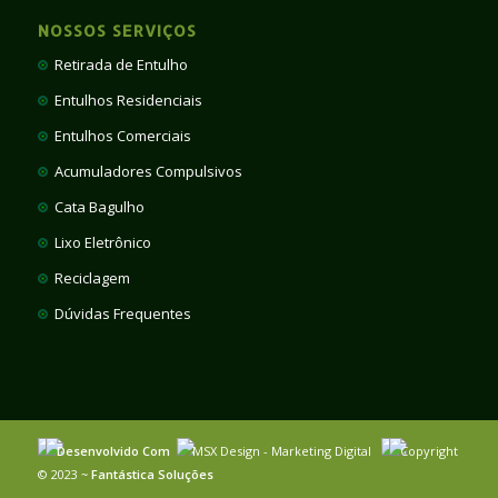
NOSSOS SERVIÇOS
Retirada de Entulho
Entulhos Residenciais
Entulhos Comerciais
Acumuladores Compulsivos
Cata Bagulho
Lixo Eletrônico
Reciclagem
Dúvidas Frequentes
Desenvolvido Com
MSX Design - Marketing Digital
Copyright
© 2023 ~
Fantástica Soluções