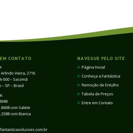
 EM CONTATO
NAVEGUE PELO SITE
:
Página Inicial
 Arlindo Vieira, 2716
Conheça a Fantástica
66-000 – Sacomã
Remoção de Entulho
 – SP – Brasil
Tabela de Preços
s:
8948
Entre em Contato
.8408 com Salete
1.2588 com Bianca
fantasticasolucoes.com.br