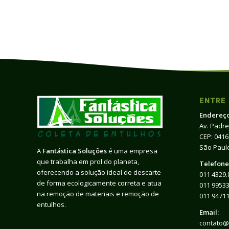
ENTRE
Endereço
Av. Padre
CEP: 041
São Paulo
A
Fantástica Soluções
é uma empresa
que trabalha em prol do planeta,
Telefone
oferecendo a solução ideal de descarte
011 4329.
de forma ecologicamente correta e atua
011 99533
na remoção de materiais e remoção de
011 9471
entulhos.
Email:
contato@