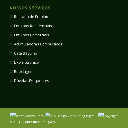
NOSSOS SERVIÇOS
Retirada de Entulho
Entulhos Residenciais
Entulhos Comerciais
Acumuladores Compulsivos
Cata Bagulho
Lixo Eletrônico
Reciclagem
Dúvidas Frequentes
Desenvolvido Com
MSX Design - Marketing Digital
Copyright
© 2023 ~
Fantástica Soluções