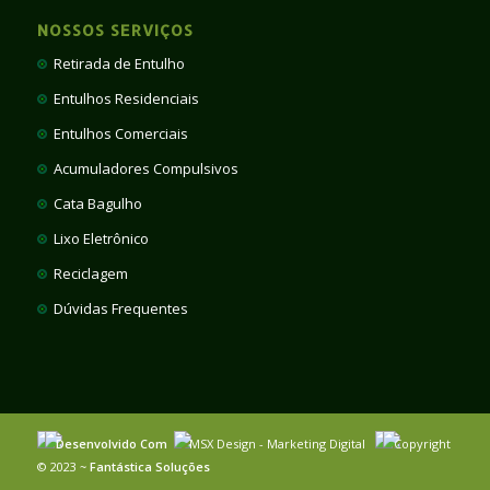
NOSSOS SERVIÇOS
Retirada de Entulho
Entulhos Residenciais
Entulhos Comerciais
Acumuladores Compulsivos
Cata Bagulho
Lixo Eletrônico
Reciclagem
Dúvidas Frequentes
Desenvolvido Com
MSX Design - Marketing Digital
Copyright
© 2023 ~
Fantástica Soluções