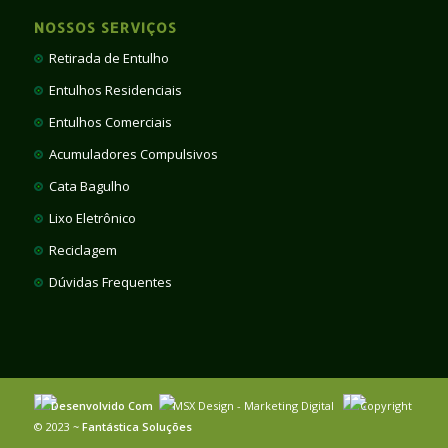
NOSSOS SERVIÇOS
Retirada de Entulho
Entulhos Residenciais
Entulhos Comerciais
Acumuladores Compulsivos
Cata Bagulho
Lixo Eletrônico
Reciclagem
Dúvidas Frequentes
Desenvolvido Com
MSX Design - Marketing Digital
Copyright
© 2023 ~
Fantástica Soluções