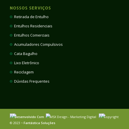
NOSSOS SERVIÇOS
Retirada de Entulho
Entulhos Residenciais
Entulhos Comerciais
Acumuladores Compulsivos
Cata Bagulho
Lixo Eletrônico
Reciclagem
Dúvidas Frequentes
Desenvolvido Com
MSX Design - Marketing Digital
Copyright
© 2023 ~
Fantástica Soluções