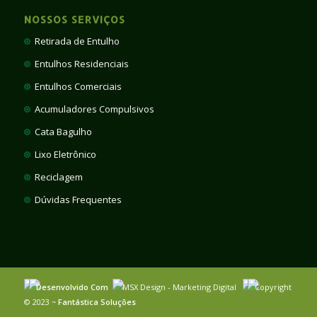
NOSSOS SERVIÇOS
Retirada de Entulho
Entulhos Residenciais
Entulhos Comerciais
Acumuladores Compulsivos
Cata Bagulho
Lixo Eletrônico
Reciclagem
Dúvidas Frequentes
Desenvolvido Com
MSX Design - Marketing Digital
Copyright
© 2023 ~
Fantástica Soluções