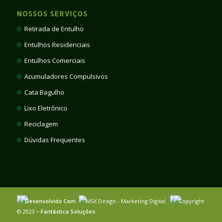
NOSSOS SERVIÇOS
Retirada de Entulho
Entulhos Residenciais
Entulhos Comerciais
Acumuladores Compulsivos
Cata Bagulho
Lixo Eletrônico
Reciclagem
Dúvidas Frequentes
Desenvolvido Com
MSX Design - Marketing Digital
Copyright
© 2023 ~
Fantástica Soluções