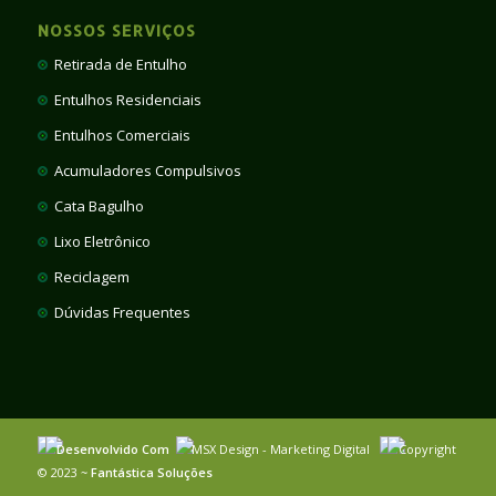
NOSSOS SERVIÇOS
Retirada de Entulho
Entulhos Residenciais
Entulhos Comerciais
Acumuladores Compulsivos
Cata Bagulho
Lixo Eletrônico
Reciclagem
Dúvidas Frequentes
Desenvolvido Com
MSX Design - Marketing Digital
Copyright
© 2023 ~
Fantástica Soluções