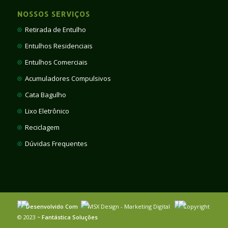
NOSSOS SERVIÇOS
Retirada de Entulho
Entulhos Residenciais
Entulhos Comerciais
Acumuladores Compulsivos
Cata Bagulho
Lixo Eletrônico
Reciclagem
Dúvidas Frequentes
Desenvolvido Com
MSX Design - Marketing Digital
Copyright
© 2023 ~
Fantástica Soluções