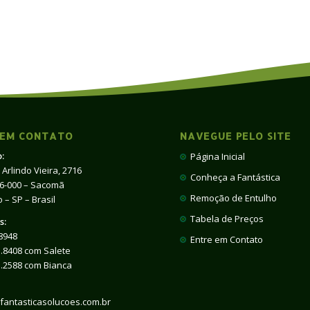
 EM CONTATO
NAVEGUE PELO SITE
:
Página Inicial
 Arlindo Vieira, 2716
Conheça a Fantástica
66-000 – Sacomã
Remoção de Entulho
 – SP – Brasil
Tabela de Preços
s:
8948
Entre em Contato
.8408 com Salete
1.2588 com Bianca
fantasticasolucoes.com.br