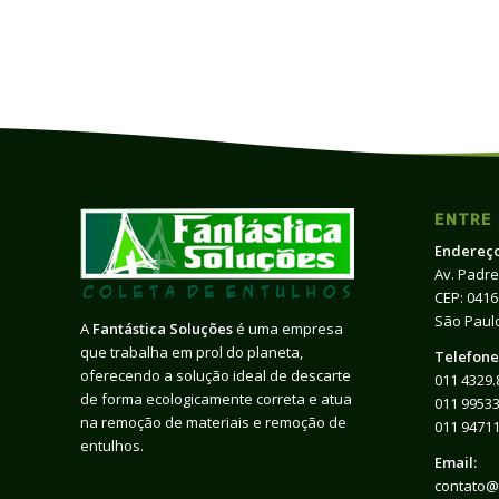
ENTRE
Endereço
Av. Padre
CEP: 041
São Paulo
A
Fantástica Soluções
é uma empresa
que trabalha em prol do planeta,
Telefone
oferecendo a solução ideal de descarte
011 4329.
de forma ecologicamente correta e atua
011 99533
na remoção de materiais e remoção de
011 9471
entulhos.
Email:
contato@