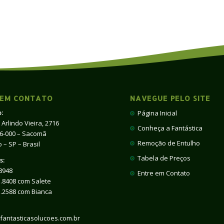
 EM CONTATO
NAVEGUE PELO SITE
:
Página Inicial
 Arlindo Vieira, 2716
Conheça a Fantástica
66-000 – Sacomã
Remoção de Entulho
 – SP – Brasil
Tabela de Preços
s:
8948
Entre em Contato
.8408 com Salete
1.2588 com Bianca
fantasticasolucoes.com.br