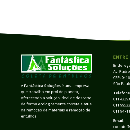
ENTRE
Endereço
Av. Padre
CEP: 041
São Paulo
A
Fantástica Soluções
é uma empresa
que trabalha em prol do planeta,
Telefone
oferecendo a solução ideal de descarte
011 4329.
de forma ecologicamente correta e atua
011 99533
na remoção de materiais e remoção de
011 9471
entulhos.
Email:
contato@