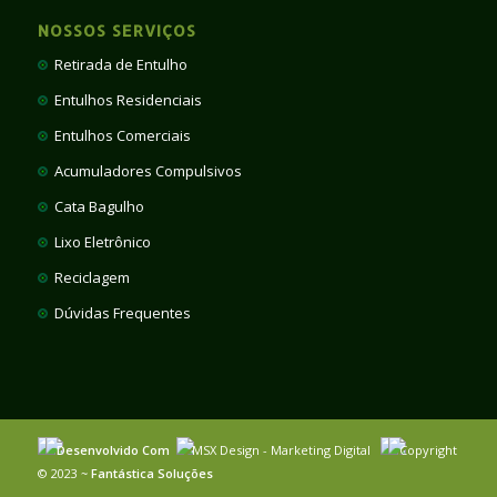
NOSSOS SERVIÇOS
Retirada de Entulho
Entulhos Residenciais
Entulhos Comerciais
Acumuladores Compulsivos
Cata Bagulho
Lixo Eletrônico
Reciclagem
Dúvidas Frequentes
Desenvolvido Com
MSX Design - Marketing Digital
Copyright
© 2023 ~
Fantástica Soluções