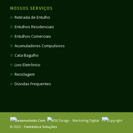
NOSSOS SERVIÇOS
Retirada de Entulho
Entulhos Residenciais
Entulhos Comerciais
Acumuladores Compulsivos
Cata Bagulho
Lixo Eletrônico
Reciclagem
Dúvidas Frequentes
Desenvolvido Com
MSX Design - Marketing Digital
Copyright
© 2023 ~
Fantástica Soluções