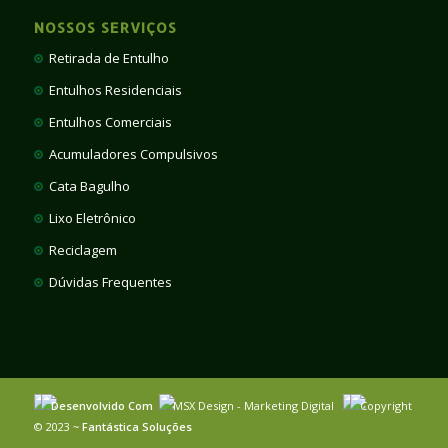
NOSSOS SERVIÇOS
Retirada de Entulho
Entulhos Residenciais
Entulhos Comerciais
Acumuladores Compulsivos
Cata Bagulho
Lixo Eletrônico
Reciclagem
Dúvidas Frequentes
Desenvolvido Com
MSX Design - Marketing Digital
Copyright
© 2023 ~
Fantástica Soluções