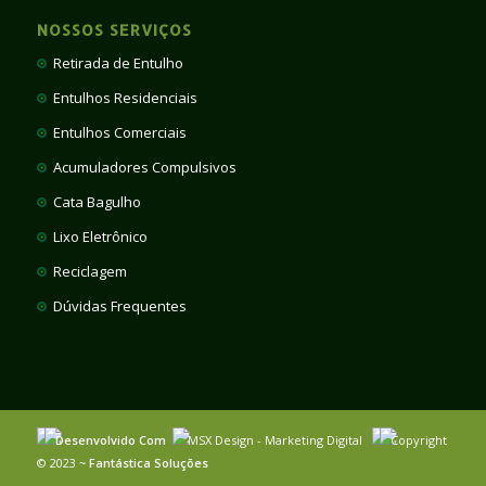
NOSSOS SERVIÇOS
Retirada de Entulho
Entulhos Residenciais
Entulhos Comerciais
Acumuladores Compulsivos
Cata Bagulho
Lixo Eletrônico
Reciclagem
Dúvidas Frequentes
Desenvolvido Com
MSX Design - Marketing Digital
Copyright
© 2023 ~
Fantástica Soluções