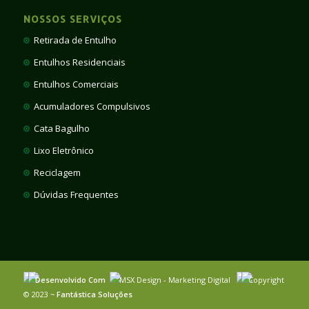
NOSSOS SERVIÇOS
Retirada de Entulho
Entulhos Residenciais
Entulhos Comerciais
Acumuladores Compulsivos
Cata Bagulho
Lixo Eletrônico
Reciclagem
Dúvidas Frequentes
Desenvolvido Com
MSX Design - Marketing Digital
Copyright
© 2023 ~
Fantástica Soluções