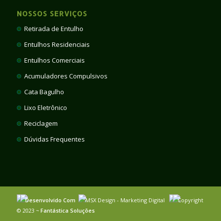
NOSSOS SERVIÇOS
Retirada de Entulho
Entulhos Residenciais
Entulhos Comerciais
Acumuladores Compulsivos
Cata Bagulho
Lixo Eletrônico
Reciclagem
Dúvidas Frequentes
Desenvolvido Com
MSX Design - Marketing Digital
Copyright
© 2023 ~
Fantástica Soluções