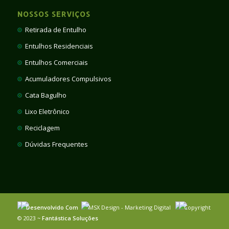
NOSSOS SERVIÇOS
Retirada de Entulho
Entulhos Residenciais
Entulhos Comerciais
Acumuladores Compulsivos
Cata Bagulho
Lixo Eletrônico
Reciclagem
Dúvidas Frequentes
Desenvolvido Com
MSX Design - Marketing Digital
Copyright
© 2023 ~
Fantástica Soluções