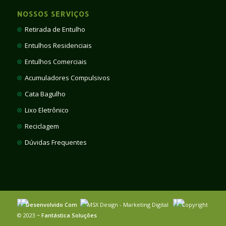
NOSSOS SERVIÇOS
Retirada de Entulho
Entulhos Residenciais
Entulhos Comerciais
Acumuladores Compulsivos
Cata Bagulho
Lixo Eletrônico
Reciclagem
Dúvidas Frequentes
Desenvolvido Com
MSX Design - Marketing Digital
Copyright
© 2023 ~
Fantástica Soluções