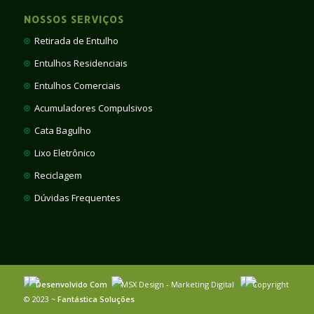
NOSSOS SERVIÇOS
Retirada de Entulho
Entulhos Residenciais
Entulhos Comerciais
Acumuladores Compulsivos
Cata Bagulho
Lixo Eletrônico
Reciclagem
Dúvidas Frequentes
Desenvolvido Com
MSX Design - Marketing Digital
Copyright
© 2023 ~
Fantástica Soluções