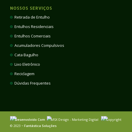
NOSSOS SERVIÇOS
Retirada de Entulho
Entulhos Residenciais
Entulhos Comerciais
Acumuladores Compulsivos
Cata Bagulho
Lixo Eletrônico
Reciclagem
Dúvidas Frequentes
Desenvolvido Com
MSX Design - Marketing Digital
Copyright
© 2023 ~
Fantástica Soluções