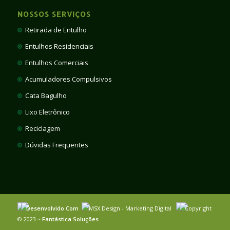
NOSSOS SERVIÇOS
Retirada de Entulho
Entulhos Residenciais
Entulhos Comerciais
Acumuladores Compulsivos
Cata Bagulho
Lixo Eletrônico
Reciclagem
Dúvidas Frequentes
Desenvolvido Com
MSX Design - Marketing Digital
Copyright
© 2023 ~
Fantástica Soluções