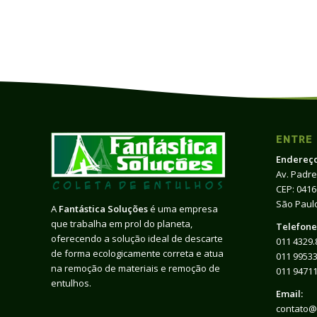
ENTRE
Endereço
Av. Padre
CEP: 041
São Paulo
A
Fantástica Soluções
é uma empresa
que trabalha em prol do planeta,
Telefone
oferecendo a solução ideal de descarte
011 4329.
de forma ecologicamente correta e atua
011 99533
na remoção de materiais e remoção de
011 9471
entulhos.
Email:
contato@