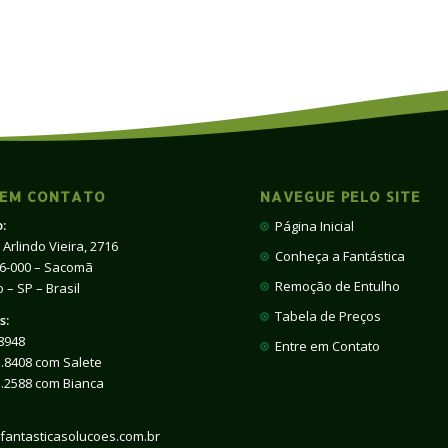
 EM CONTATO
NAVEGUE PELO SITE
:
Página Inicial
 Arlindo Vieira, 2716
Conheça a Fantástica
66-000 – Sacomã
Remoção de Entulho
 – SP – Brasil
Tabela de Preços
s:
8948
Entre em Contato
.8408 com Salete
1.2588 com Bianca
fantasticasolucoes.com.br