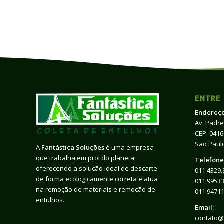
ENTRE
Endereço
Av. Padre
CEP: 041
São Paulo
A
Fantástica Soluções
é uma empresa
que trabalha em prol do planeta,
Telefone
oferecendo a solução ideal de descarte
011 4329.
de forma ecologicamente correta e atua
011 99533
na remoção de materiais e remoção de
011 9471
entulhos.
Email:
contato@