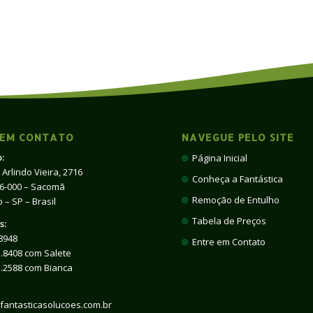
 EM CONTATO
NAVEGUE PELO SITE
:
Página Inicial
 Arlindo Vieira, 2716
Conheça a Fantástica
66-000 – Sacomã
Remoção de Entulho
 – SP – Brasil
Tabela de Preços
s:
8948
Entre em Contato
.8408 com Salete
1.2588 com Bianca
fantasticasolucoes.com.br