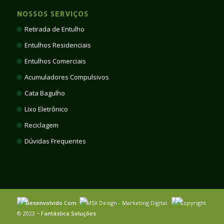
NOSSOS SERVIÇOS
Retirada de Entulho
Entulhos Residenciais
Entulhos Comerciais
Acumuladores Compulsivos
Cata Bagulho
Lixo Eletrônico
Reciclagem
Dúvidas Frequentes
Desenvolvido Com
MSX Design - Marketing Digital
Copyright
© 2023 ~
Fantástica Soluções