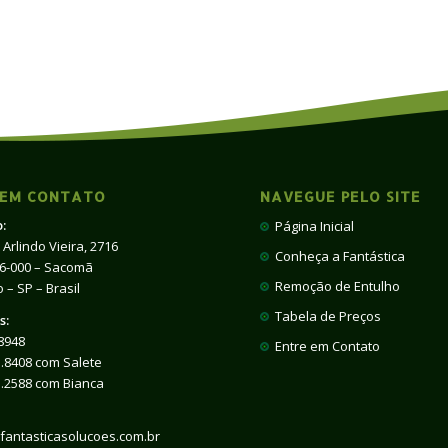
 EM CONTATO
NAVEGUE PELO SITE
:
Página Inicial
 Arlindo Vieira, 2716
Conheça a Fantástica
66-000 – Sacomã
Remoção de Entulho
 – SP – Brasil
Tabela de Preços
s:
8948
Entre em Contato
.8408 com Salete
1.2588 com Bianca
fantasticasolucoes.com.br