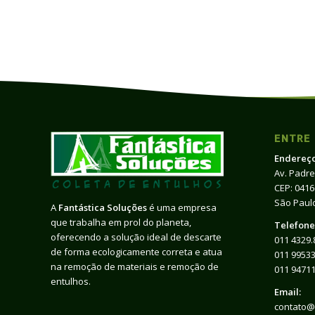
ENTRE
Endereço
Av. Padre
CEP: 041
São Paulo
A
Fantástica Soluções
é uma empresa
que trabalha em prol do planeta,
Telefone
oferecendo a solução ideal de descarte
011 4329.
de forma ecologicamente correta e atua
011 99533
na remoção de materiais e remoção de
011 9471
entulhos.
Email:
contato@