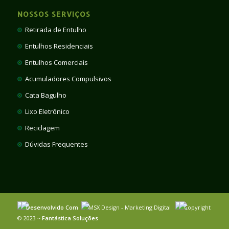
NOSSOS SERVIÇOS
Retirada de Entulho
Entulhos Residenciais
Entulhos Comerciais
Acumuladores Compulsivos
Cata Bagulho
Lixo Eletrônico
Reciclagem
Dúvidas Frequentes
Desenvolvido Com
MSX Design - Marketing Digital
Copyright
© 2023 ~
Fantástica Soluções