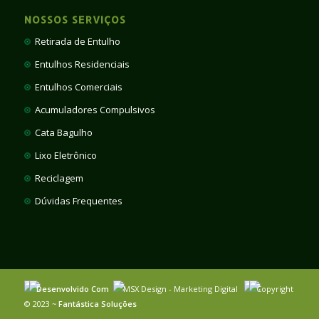
NOSSOS SERVIÇOS
Retirada de Entulho
Entulhos Residenciais
Entulhos Comerciais
Acumuladores Compulsivos
Cata Bagulho
Lixo Eletrônico
Reciclagem
Dúvidas Frequentes
Desenvolvido Com
MSX Design - Marketing Digital
Copyright
© 2023 ~
Fantástica Soluções