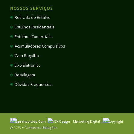
NOSSOS SERVIÇOS
Retirada de Entulho
Entulhos Residenciais
Entulhos Comerciais
Acumuladores Compulsivos
Cata Bagulho
Lixo Eletrônico
Reciclagem
Dúvidas Frequentes
Desenvolvido Com
MSX Design - Marketing Digital
Copyright
© 2023 ~
Fantástica Soluções