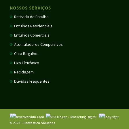
NOSSOS SERVIÇOS
Retirada de Entulho
Entulhos Residenciais
Entulhos Comerciais
Acumuladores Compulsivos
Cata Bagulho
Lixo Eletrônico
Reciclagem
Dúvidas Frequentes
Desenvolvido Com
MSX Design - Marketing Digital
Copyright
© 2023 ~
Fantástica Soluções