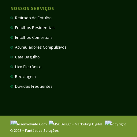
NOSSOS SERVIÇOS
Retirada de Entulho
Entulhos Residenciais
Entulhos Comerciais
Acumuladores Compulsivos
Cata Bagulho
Lixo Eletrônico
Reciclagem
Dúvidas Frequentes
Desenvolvido Com
MSX Design - Marketing Digital
Copyright
© 2023 ~
Fantástica Soluções