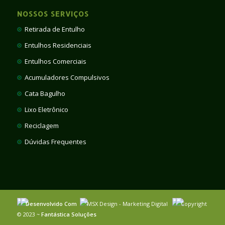
NOSSOS SERVIÇOS
Retirada de Entulho
Entulhos Residenciais
Entulhos Comerciais
Acumuladores Compulsivos
Cata Bagulho
Lixo Eletrônico
Reciclagem
Dúvidas Frequentes
Desenvolvido Com
MSX Design - Marketing Digital
Copyright
© 2023 ~
Fantástica Soluções