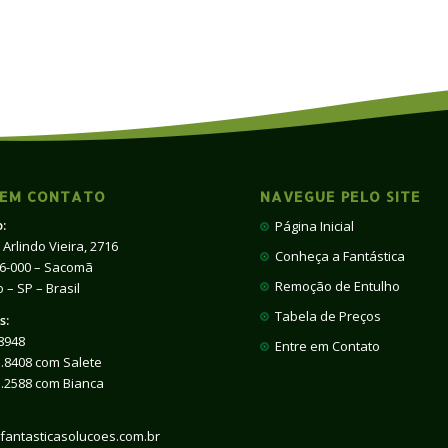
 EM CONTATO
NAVEGUE PELO SITE
:
Página Inicial
 Arlindo Vieira, 2716
Conheça a Fantástica
66-000 – Sacomã
Remoção de Entulho
 – SP – Brasil
Tabela de Preços
s:
8948
Entre em Contato
.8408 com Salete
1.2588 com Bianca
fantasticasolucoes.com.br