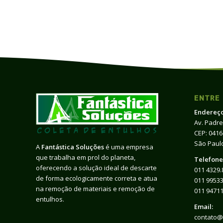
ENTRE
Endereço
Av. Padre
CEP: 041
São Paulo
A
Fantástica Soluções
é uma empresa
que trabalha em prol do planeta,
Telefone
oferecendo a solução ideal de descarte
011 4329.
de forma ecologicamente correta e atua
011 99533
na remoção de materiais e remoção de
011 9471
entulhos.
Email:
contato@