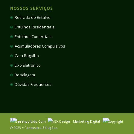
NOSSOS SERVIÇOS
Retirada de Entulho
Entulhos Residenciais
Entulhos Comerciais
Acumuladores Compulsivos
Cata Bagulho
Lixo Eletrônico
Reciclagem
Dúvidas Frequentes
Desenvolvido Com
MSX Design - Marketing Digital
Copyright
© 2023 ~
Fantástica Soluções