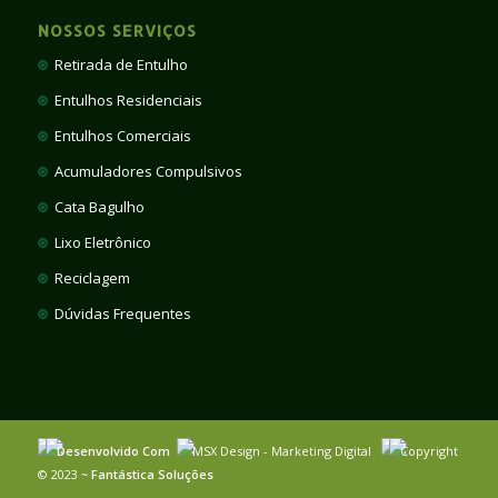
NOSSOS SERVIÇOS
Retirada de Entulho
Entulhos Residenciais
Entulhos Comerciais
Acumuladores Compulsivos
Cata Bagulho
Lixo Eletrônico
Reciclagem
Dúvidas Frequentes
Desenvolvido Com
MSX Design - Marketing Digital
Copyright
© 2023 ~
Fantástica Soluções