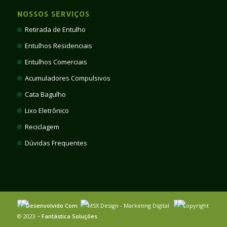
NOSSOS SERVIÇOS
Retirada de Entulho
Entulhos Residenciais
Entulhos Comerciais
Acumuladores Compulsivos
Cata Bagulho
Lixo Eletrônico
Reciclagem
Dúvidas Frequentes
Desenvolvido Com
MSX Design - Marketing Digital
Copyright
© 2023 ~
Fantástica Soluções