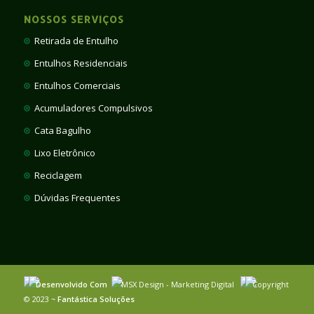
NOSSOS SERVIÇOS
Retirada de Entulho
Entulhos Residenciais
Entulhos Comerciais
Acumuladores Compulsivos
Cata Bagulho
Lixo Eletrônico
Reciclagem
Dúvidas Frequentes
Desenvolvido Com
MSX Design - Marketing Digital
Copyright
© 2023 ~
Fantástica Soluções