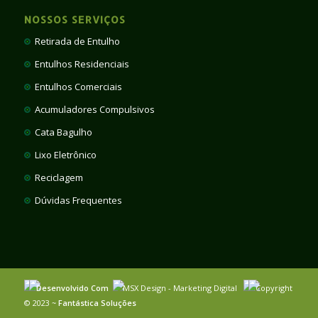
NOSSOS SERVIÇOS
Retirada de Entulho
Entulhos Residenciais
Entulhos Comerciais
Acumuladores Compulsivos
Cata Bagulho
Lixo Eletrônico
Reciclagem
Dúvidas Frequentes
Desenvolvido Com
MSX Design - Marketing Digital
Copyright
© 2023 ~
Fantástica Soluções