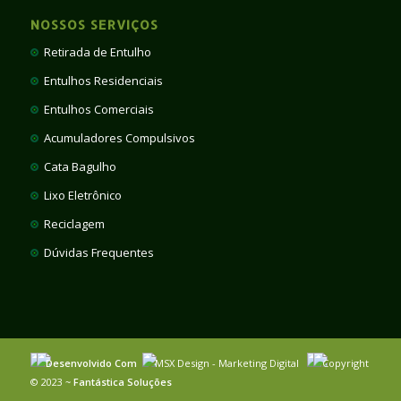
NOSSOS SERVIÇOS
Retirada de Entulho
Entulhos Residenciais
Entulhos Comerciais
Acumuladores Compulsivos
Cata Bagulho
Lixo Eletrônico
Reciclagem
Dúvidas Frequentes
Desenvolvido Com
MSX Design - Marketing Digital
Copyright
© 2023 ~
Fantástica Soluções