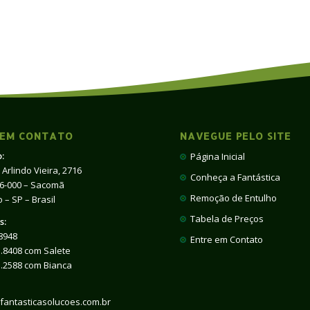
 EM CONTATO
NAVEGUE PELO SITE
:
Página Inicial
 Arlindo Vieira, 2716
Conheça a Fantástica
66-000 – Sacomã
Remoção de Entulho
 – SP – Brasil
Tabela de Preços
s:
8948
Entre em Contato
.8408 com Salete
1.2588 com Bianca
fantasticasolucoes.com.br