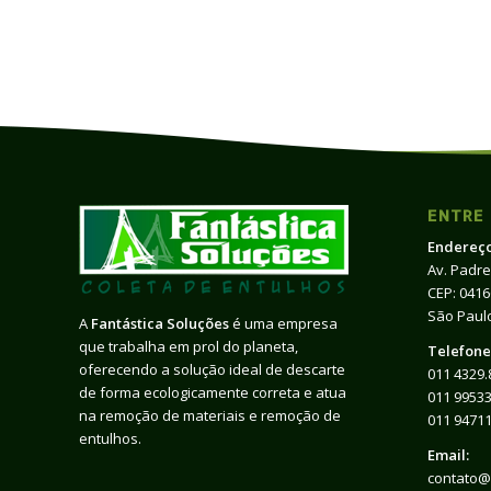
ENTRE
Endereço
Av. Padre
CEP: 041
São Paulo
A
Fantástica Soluções
é uma empresa
que trabalha em prol do planeta,
Telefone
oferecendo a solução ideal de descarte
011 4329.
de forma ecologicamente correta e atua
011 99533
na remoção de materiais e remoção de
011 9471
entulhos.
Email:
contato@