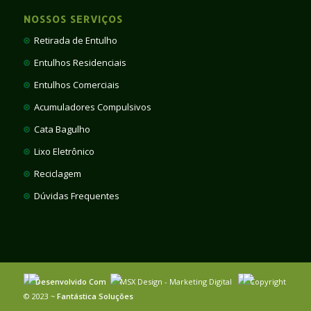
NOSSOS SERVIÇOS
Retirada de Entulho
Entulhos Residenciais
Entulhos Comerciais
Acumuladores Compulsivos
Cata Bagulho
Lixo Eletrônico
Reciclagem
Dúvidas Frequentes
Desenvolvido Com
MSX Design - Marketing Digital
Copyright
© 2023 ~
Fantástica Soluções