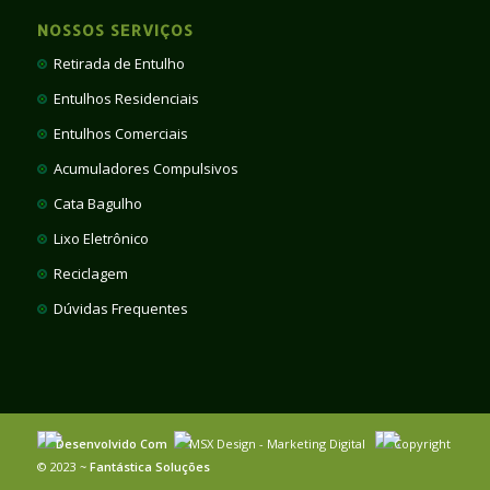
NOSSOS SERVIÇOS
Retirada de Entulho
Entulhos Residenciais
Entulhos Comerciais
Acumuladores Compulsivos
Cata Bagulho
Lixo Eletrônico
Reciclagem
Dúvidas Frequentes
Desenvolvido Com
MSX Design - Marketing Digital
Copyright
© 2023 ~
Fantástica Soluções