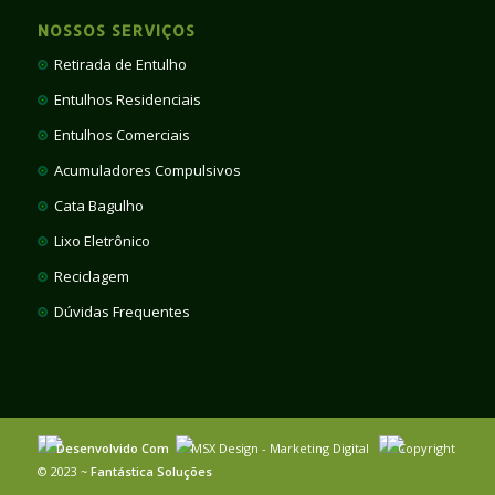
NOSSOS SERVIÇOS
Retirada de Entulho
Entulhos Residenciais
Entulhos Comerciais
Acumuladores Compulsivos
Cata Bagulho
Lixo Eletrônico
Reciclagem
Dúvidas Frequentes
Desenvolvido Com
MSX Design - Marketing Digital
Copyright
© 2023 ~
Fantástica Soluções