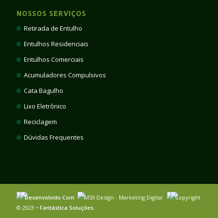
NOSSOS SERVIÇOS
Retirada de Entulho
Entulhos Residenciais
Entulhos Comerciais
Acumuladores Compulsivos
Cata Bagulho
Lixo Eletrônico
Reciclagem
Dúvidas Frequentes
Desenvolvido Com
MSX Design - Marketing Digital
Copyright
© 2023 ~
Fantástica Soluções