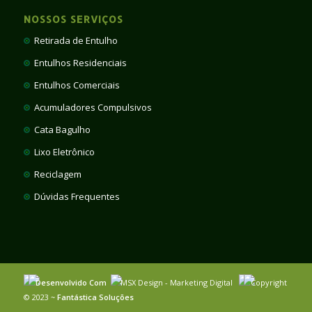
NOSSOS SERVIÇOS
Retirada de Entulho
Entulhos Residenciais
Entulhos Comerciais
Acumuladores Compulsivos
Cata Bagulho
Lixo Eletrônico
Reciclagem
Dúvidas Frequentes
Desenvolvido Com
MSX Design - Marketing Digital
Copyright
© 2023 ~
Fantástica Soluções