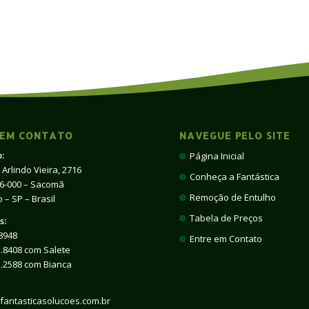
 EM CONTATO
NAVEGUE PELO SITE
:
Página Inicial
 Arlindo Vieira, 2716
Conheça a Fantástica
66-000 – Sacomã
Remoção de Entulho
 – SP – Brasil
Tabela de Preços
s:
8948
Entre em Contato
.8408 com Salete
1.2588 com Bianca
fantasticasolucoes.com.br