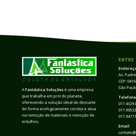
ENTRE
Endereço
Av. Padre
CEP: 041
São Paulo
A
Fantástica Soluções
é uma empresa
que trabalha em prol do planeta,
Telefone
oferecendo a solução ideal de descarte
011 4329.
de forma ecologicamente correta e atua
011 99533
na remoção de materiais e remoção de
011 9471
entulhos.
Email:
contato@